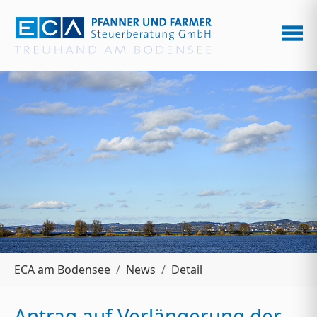
Zum Hauptinhalt springen
Sie sind hier:
ECA am Bodensee
News
Detail
Antrag auf Verlängerung der