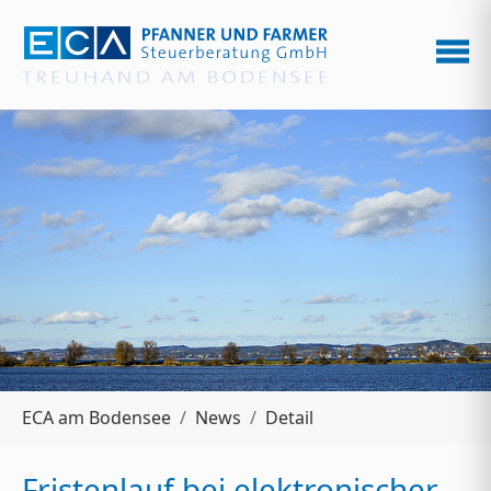
Zum Hauptinhalt springen
Sie sind hier:
ECA am Bodensee
News
Detail
Fristenlauf bei elektronischer