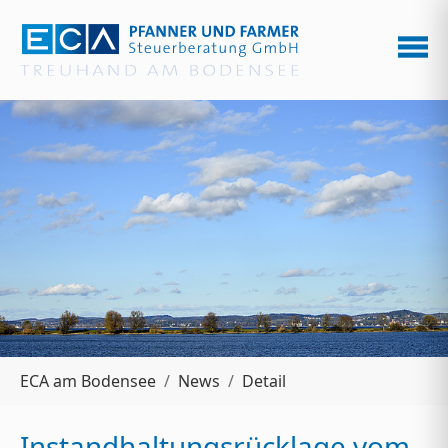
Zum Hauptinhalt springen
Sie sind hier:
ECA am Bodensee
News
Detail
Instandhaltungsrücklage vom