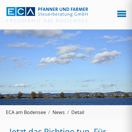
Zum Hauptinhalt springen
Sie sind hier:
ECA am Bodensee
News
Detail
„Jetzt das Richtige tun. Für