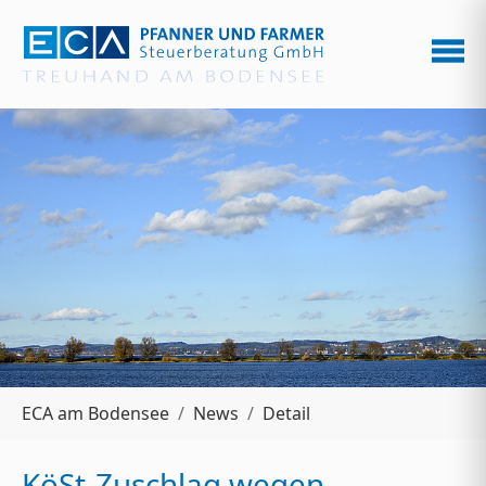
Zum Hauptinhalt springen
Sie sind hier:
ECA am Bodensee
News
Detail
KöSt-Zuschlag wegen