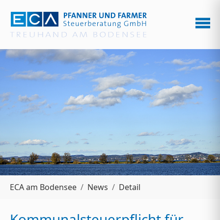
Zum Hauptinhalt springen
Sie sind hier:
ECA am Bodensee
News
Detail
Kommunalsteuerpflicht für