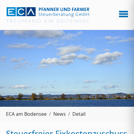
Zum Hauptinhalt springen
Sie sind hier:
ECA am Bodensee
News
Detail
Steuerfreier Fixkostenzuschuss